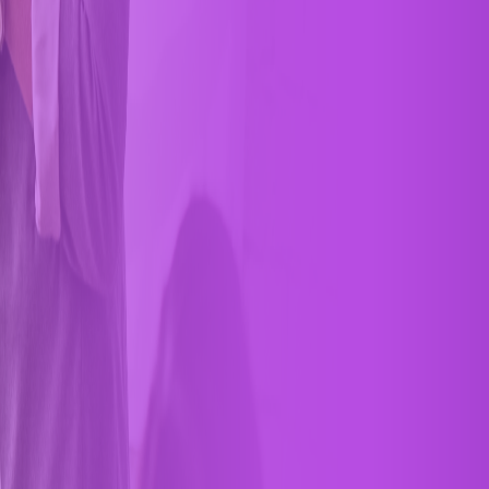
cademia Ziemax
Contacto